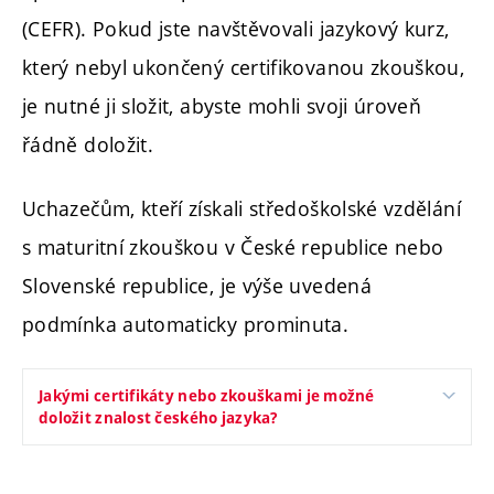
(CEFR). Pokud jste navštěvovali jazykový kurz,
který nebyl ukončený certifikovanou zkouškou,
je nutné ji složit, abyste mohli svoji úroveň
řádně doložit.
Uchazečům, kteří získali středoškolské vzdělání
s maturitní zkouškou v České republice nebo
Slovenské republice, je výše uvedená
podmínka automaticky prominuta.
Jakými certifikáty nebo zkouškami je možné
doložit znalost českého jazyka?
Certifikovaná zkouška z češtiny pro cizince (CCE-
B2)