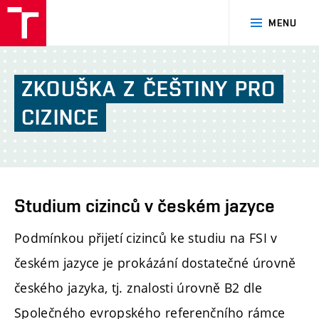
FSI
MENU
VUT
v
Brně
ZKOUŠKA
Z
ČEŠTINY
PRO
CIZINCE
Studium cizinců v českém jazyce
Podmínkou přijetí cizinců ke studiu na FSI v
českém jazyce je prokázání dostatečné úrovně
českého jazyka, tj. znalosti úrovně B2 dle
Společného evropského referenčního rámce