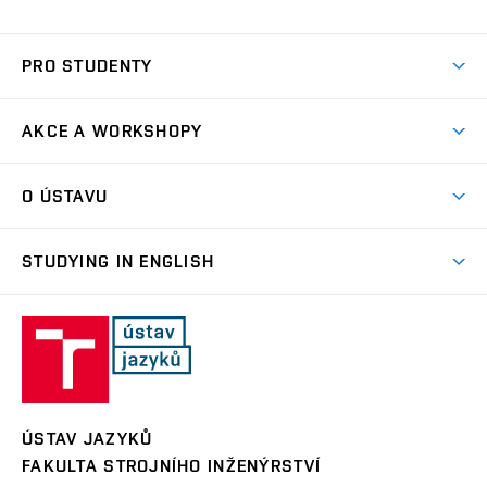
PRO STUDENTY
Rozřazovací test
AKCE A WORKSHOPY
Povinné kurzy
Aktuality
Volitelné kurzy
O ÚSTAVU
Workshopy
Pro doktorandy
Profil ústavu
Zkouška z češtiny pro cizince
STUDYING IN ENGLISH
Materiály ústavu
Programmes taught in English
Lidé na ústavu
Fakulta
Erasmus+
Fakulta strojního inženýrství
strojního
inženýrství,
Vysoké učení technické v Brně
Vysoké
učení
ÚSTAV JAZYKŮ
technické
FAKULTA STROJNÍHO INŽENÝRSTVÍ