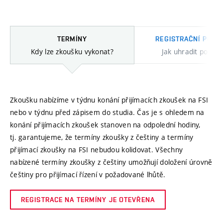
TERMÍNY
REGISTRAČNÍ POPL
Kdy lze zkoušku vykonat?
Jak uhradit poplat
Termíny
Zkoušku nabízíme v týdnu konání přijímacích zkoušek na FSI
zkoušky
nebo v týdnu před zápisem do studia. Čas je s ohledem na
konání přijímacích zkoušek stanoven na odpolední hodiny,
tj. garantujeme, že termíny zkoušky z češtiny a termíny
přijímací zkoušky na FSI nebudou kolidovat. Všechny
nabízené termíny zkoušky z češtiny umožňují doložení úrovně
češtiny pro přijímací řízení v požadované lhůtě.
REGISTRACE NA TERMÍNY JE OTEVŘENA