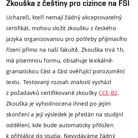
Zkouška z češtiny pro cizince na FSI
Termíny konání, místa, kde lze zkoušku složit, a
také přihlášku naleznete
zde
.
Uchazeči, kteří nemají žádný akceptovatelný
Státní jazyková zkouška
certifikát, mohou složit zkoušku z českého
Státní jazykovou zkoušku z českého jazyka lze
jazyka organizovanou pro potřeby přijímacího
vykonat v jazykových školách v ČR s právem státní
jazykové zkoušky. Požaduje se alespoň Státní
řízení přímo na naší fakultě. Zkouška trvá 1h,
jazyková zkouška základní (B2).
má písemnou formu, obsahuje lexikálně-
Kurz češtiny se zkouškou organizovaný ICV VUT
gramatickou část a část ověřující porozumění
Pro přijímací řízení je nutné doložit osvědčení
textu. Testovaný rozsah znalostí vychází
o úspěšném vykonání závěrečné zkoušky úrovně
B2, kterou lze složit po absolvování kurzu na
ICV
z požadavků certifikované zkoušky
CCE-B2
.
VUT
.
Zkouška je vyhodnocena ihned po jejím
Kurz českého jazyka akreditovaný MŠMT
skončení a její výsledek je předán na studijní
Podmínkou uznání je doložení dokladu o úspěšném
vykonání standardizované závěrečné zkoušky na
oddělení, kde bude automaticky přiložen
úrovni B2 s prospěchem minimálně 60 % ve všech
k přihlášce do studia. Nevydáváme žádný