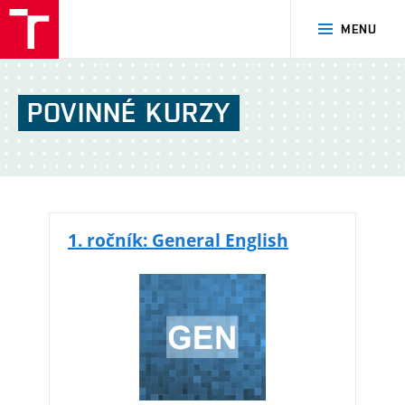
FSI
MENU
VUT
v
Brně
POVINNÉ
KURZY
1. ročník: General English