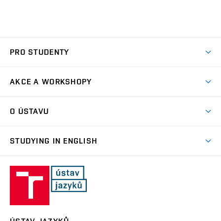
PRO STUDENTY
Rozřazovací test
AKCE A WORKSHOPY
Povinné kurzy
Aktuality
Volitelné kurzy
O ÚSTAVU
Workshopy
Pro doktorandy
Profil ústavu
Zkouška z češtiny pro cizince
STUDYING IN ENGLISH
Materiály ústavu
Programmes taught in English
Lidé na ústavu
Fakulta
Erasmus+
Fakulta strojního inženýrství
strojního
inženýrství,
Vysoké učení technické v Brně
Vysoké
učení