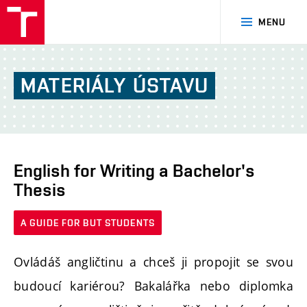
FSI
MENU
VUT
v
Brně
MATERIÁLY
ÚSTAVU
English for Writing a Bachelor's
Thesis
A GUIDE FOR BUT STUDENTS
Ovládáš angličtinu a chceš ji propojit se svou
budoucí kariérou? Bakalářka nebo diplomka